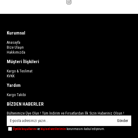
Kurumsal
Anasayfa
Bize Ulaşın
Hakkımızda
Müşteri İlişkileri
Kargo & Teslimat
KVKK
Yardım
Kargo Takibi
BİZDEN HABERLER
Bültenimize Üye Olun ! Tüm İndirim ve Fırsatlardan İlk Sizin Haberiniz Olsun !
Gönder
Üyelik koşullarını
ve
kişisel verilerimin
korunmasını kabul ediyorum.