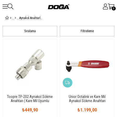
0
Aynakol Anahtarları
Sıralama
Filtreleme
Toopre TP-202 Aynakol Sökme
Unior Octalink ve Kare Mil
Anahtarı ( Kare Mil Uyumlu
Aynakol Sökme Anahtarı
Aynakol İçindir )
1661.3/4DP-US
₺449,90
₺1.199,00