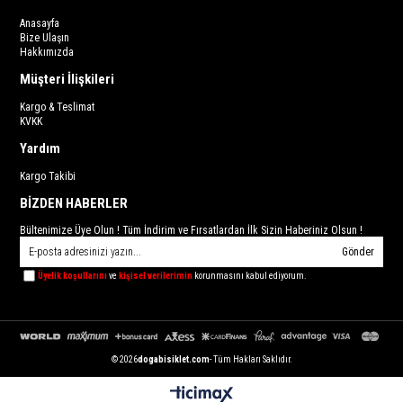
Anasayfa
Bize Ulaşın
Hakkımızda
Müşteri İlişkileri
Kargo & Teslimat
KVKK
Yardım
Kargo Takibi
BİZDEN HABERLER
Bültenimize Üye Olun ! Tüm İndirim ve Fırsatlardan İlk Sizin Haberiniz Olsun !
Gönder
Üyelik koşullarını
ve
kişisel verilerimin
korunmasını kabul ediyorum.
© 2026
dogabisiklet.com
- Tüm Hakları Saklıdır.