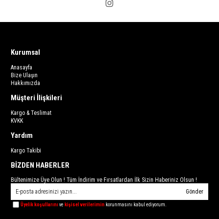
Kurumsal
Anasayfa
Bize Ulaşın
Hakkımızda
Müşteri İlişkileri
Kargo & Teslimat
KVKK
Yardım
Kargo Takibi
BİZDEN HABERLER
Bültenimize Üye Olun ! Tüm İndirim ve Fırsatlardan İlk Sizin Haberiniz Olsun !
Gönder
Üyelik koşullarını
ve
kişisel verilerimin
korunmasını kabul ediyorum.