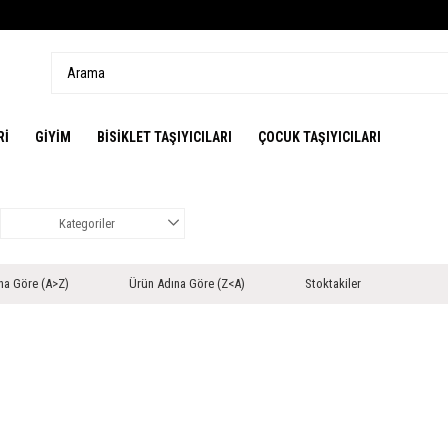
Rİ
GİYİM
BİSİKLET TAŞIYICILARI
ÇOCUK TAŞIYICILARI
Kategoriler
na Göre (A>Z)
Ürün Adına Göre (Z<A)
Stoktakiler