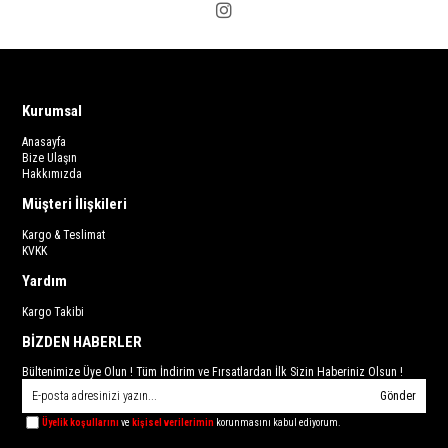
Kurumsal
Anasayfa
Bize Ulaşın
Hakkımızda
Müşteri İlişkileri
Kargo & Teslimat
KVKK
Yardım
Kargo Takibi
BİZDEN HABERLER
Bültenimize Üye Olun ! Tüm İndirim ve Fırsatlardan İlk Sizin Haberiniz Olsun !
Gönder
Üyelik koşullarını
ve
kişisel verilerimin
korunmasını kabul ediyorum.