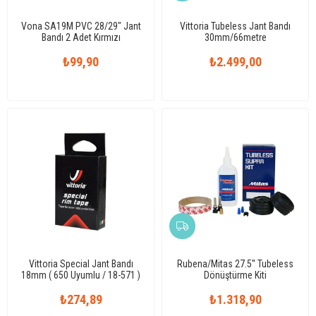
Vona SA19M PVC 28/29" Jant
Vittoria Tubeless Jant Bandı
Bandı 2 Adet Kırmızı
30mm/66metre
₺99,90
₺2.499,00
Vittoria Special Jant Bandı
Rubena/Mitas 27.5'' Tubeless
18mm ( 650 Uyumlu / 18-571 )
Dönüştürme Kiti
2 Adet
₺274,89
₺1.318,90