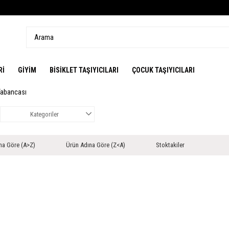
Rİ
GİYİM
BİSİKLET TAŞIYICILARI
ÇOCUK TAŞIYICILARI
Tabancası
Kategoriler
na Göre (A>Z)
Ürün Adına Göre (Z<A)
Stoktakiler