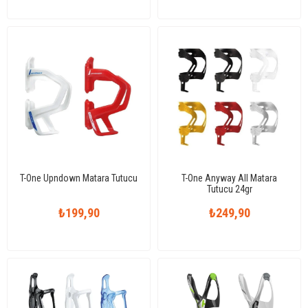
T-One Upndown Matara Tutucu
T-One Anyway All Matara
Tutucu 24gr
₺199,90
₺249,90