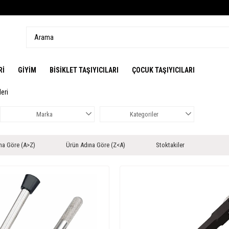
Rİ
GİYİM
BİSİKLET TAŞIYICILARI
ÇOCUK TAŞIYICILARI
leri
Marka
Kategoriler
na Göre (A>Z)
Ürün Adına Göre (Z<A)
Stoktakiler