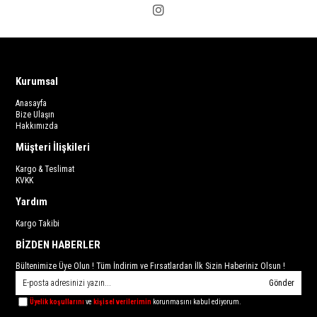
Kurumsal
Anasayfa
Bize Ulaşın
Hakkımızda
Müşteri İlişkileri
Kargo & Teslimat
KVKK
Yardım
Kargo Takibi
BİZDEN HABERLER
Bültenimize Üye Olun ! Tüm İndirim ve Fırsatlardan İlk Sizin Haberiniz Olsun !
Gönder
Üyelik koşullarını
ve
kişisel verilerimin
korunmasını kabul ediyorum.