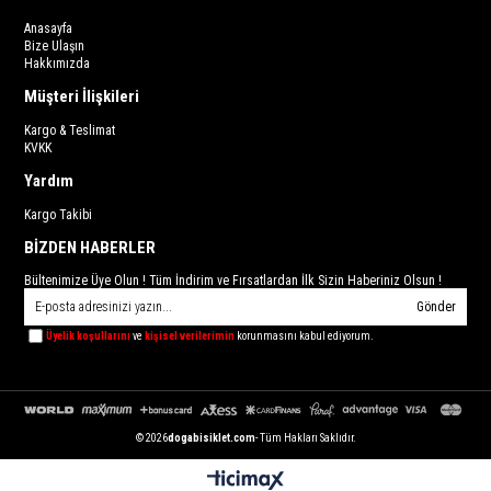
Anasayfa
Bize Ulaşın
Hakkımızda
Müşteri İlişkileri
Kargo & Teslimat
KVKK
Yardım
Kargo Takibi
BİZDEN HABERLER
Bültenimize Üye Olun ! Tüm İndirim ve Fırsatlardan İlk Sizin Haberiniz Olsun !
Gönder
Üyelik koşullarını
ve
kişisel verilerimin
korunmasını kabul ediyorum.
© 2026
dogabisiklet.com
- Tüm Hakları Saklıdır.