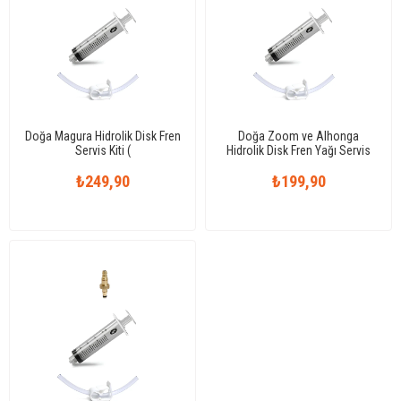
Doğa Magura Hidrolik Disk Fren
Doğa Zoom ve Alhonga
Servis Kiti (
Hidrolik Disk Fren Yağı Servis
MT2/MT7/MT8/HS33/Echo/Bengal/Tektro/Forevel/Giant
Kiti
₺249,90
Uyumlu )
₺199,90