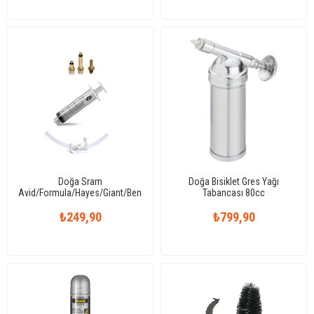
Doğa Sram
Doğa Bisiklet Gres Yağı
Avid/Formula/Hayes/Giant/Bengal/Nutt/Rockshox/Quad
Tabancası 80cc
Uyumlu Hidrolik Disk Fren
₺249,90
Servis Kiti
₺799,90