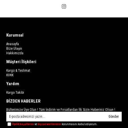
Kurumsal
Anasayfa
Bize Ulaşın
Hakkımızda
Müşteri İlişkileri
Kargo & Teslimat
KVKK
Yardım
Kargo Takibi
BİZDEN HABERLER
Bültenimize Üye Olun ! Tüm İndirim ve Fırsatlardan İlk Sizin Haberiniz Olsun !
Gönder
Üyelik koşullarını
ve
kişisel verilerimin
korunmasını kabul ediyorum.