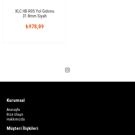
XLC HB-R05 Yol Gidonu
31.8mm Siyah
₺978,89
Kurumsal
Anasayfa
Bize Ulaşın
Hakkımızda
Müşteri İlişkileri