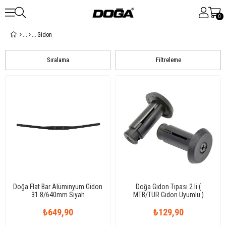
0
Gidon
Sıralama
Filtreleme
Doğa Flat Bar Alüminyum Gidon
Doğa Gidon Tıpası 2 li (
31.8/640mm Siyah
MTB/TUR Gidon Uyumlu )
₺649,90
₺129,90