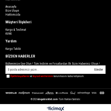
Anasayfa
Bize Ulaşın
Hakkımızda
Müşteri İlişkileri
Kargo & Teslimat
KVKK
Yardım
Kargo Takibi
BİZDEN HABERLER
Bültenimize Üye Olun ! Tüm İndirim ve Fırsatlardan İlk Sizin Haberiniz Olsun !
Gönder
Üyelik koşullarını
ve
kişisel verilerimin
korunmasını kabul ediyorum.
© 2026
dogabisiklet.com
- Tüm Hakları Saklıdır.