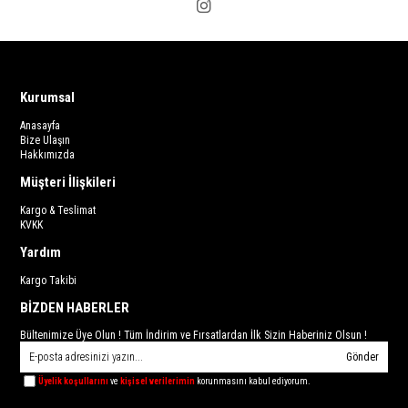
Kurumsal
Anasayfa
Bize Ulaşın
Hakkımızda
Müşteri İlişkileri
Kargo & Teslimat
KVKK
Yardım
Kargo Takibi
BİZDEN HABERLER
Bültenimize Üye Olun ! Tüm İndirim ve Fırsatlardan İlk Sizin Haberiniz Olsun !
Gönder
Üyelik koşullarını
ve
kişisel verilerimin
korunmasını kabul ediyorum.