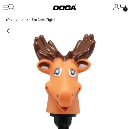
0
Aim Geyik Figürlü Plastik Korna