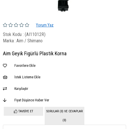
Yorum Yaz
Stok Kodu
(AI11012R)
Marka
:
Aim / Shimano
Aim Geyik Figürlü Plastik Korna
Favorilere Ekle
İstek Listeme Ekle
Karşılaştır
Fiyat Düşünce Haber Ver
TAVSIYE ET
SORULAR (0) VE CEVAPLAR
(0)