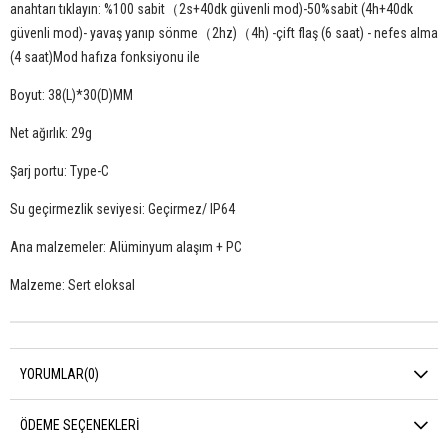
anahtarı tıklayın: %100 sabit（2s+40dk güvenli mod)-50%sabit (4h+40dk
güvenli mod)- yavaş yanıp sönme（2hz)（4h) -çift flaş (6 saat) - nefes alma
(4 saat)Mod hafıza fonksiyonu ile
Boyut: 38(L)*30(D)MM
Net ağırlık: 29g
Şarj portu: Type-C
Su geçirmezlik seviyesi: Geçirmez/ IP64
Ana malzemeler: Alüminyum alaşım + PC
Malzeme: Sert eloksal
YORUMLAR
(0)
ÖDEME SEÇENEKLERI