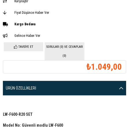
Karşılaştır
Fiyat Düşünce Haber Ver
Kargo Bedava
Gelince Haber Ver
TAVSIYE ET
SORULAR (0) VE CEVAPLAR
(0)
₺1.049,00
ÜRÜN ÖZELLIKLERI
LW-F600-R20 SET
Model No: Güvenli modlu LW-F600