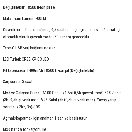
Değiştirilebilir 18500 li-ion pil ile
Maksimum Lümen: 700LM
Güvenli mod: Pil azaldığında, 0,5 saat daha çalışma süresi sağlamak için
otomatik olarak güvenli moda (50 lümen) geçecektir.
Type-C USB Şarj bağlantı noktası
LED Türleri: CREE XP-G3 LED
Pil kapasitesi: 1400mAh 18500 Li-ion pil (Değiştirilebilir)
Şarj süresi: 3 saat
Mod ve Çalışma Süresi: %100 Sabit（1,5h+0,5h güvenli mod)-50% Sabit
(3h+0,5h güvenli mod)-%25 Sabit (6h+0,5h güvenli mod)- Yavaş yanıp
sönme（2hz, 3h)-SOS
Açmak/kapatmak için anahtarı 1 saniye basılı tutun
Mod hafıza fonksiyonu ile