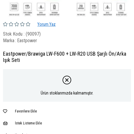
Yorum Yaz
Stok Kodu
(90097)
Marka
:
Eastpower
Eastpower/Brawiga LW-F600 + LW-R20 USB Şarjlı Ön/Arka
Işık Seti
Ürün stoklarımızda kalmamıştır.
Favorilere Ekle
İstek Listeme Ekle