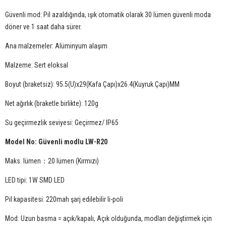
Güvenli mod: Pil azaldığında, ışık otomatik olarak 30 lümen güvenli moda
döner ve 1 saat daha sürer.
Ana malzemeler: Alüminyum alaşım
Malzeme: Sert eloksal
Boyut (braketsiz): 95.5(U)x29(Kafa Çapı)x26.4(Kuyruk Çapı)MM
Net ağırlık (braketle birlikte): 120g
Su geçirmezlik seviyesi: Geçirmez/ IP65
Model No: Güvenli modlu LW-R20
Maks. lümen：20 lümen (Kırmızı)
LED tipi: 1W SMD LED
Pil kapasitesi: 220mah şarj edilebilir li-poli
Mod: Uzun basma = açık/kapalı, Açık olduğunda, modları değiştirmek için