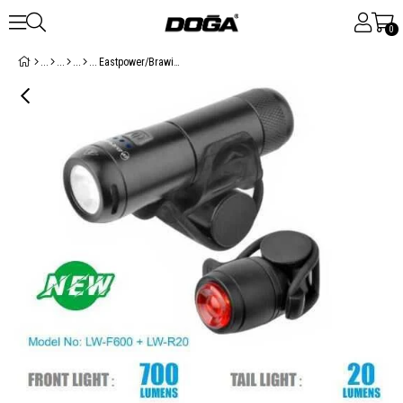
0
Eastpower/Brawiga LW-F600 + LW-R20 USB Şarjlı Ön/Arka Işık Seti