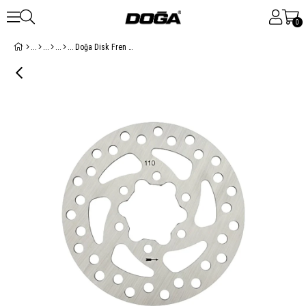
0
Doğa Disk Fren Rotoru 110mm ( 6 Vidalı Montaj )