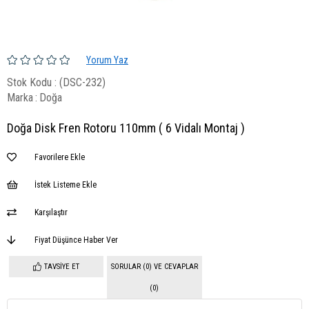
Yorum Yaz
Stok Kodu
(DSC-232)
Marka
:
Doğa
Doğa Disk Fren Rotoru 110mm ( 6 Vidalı Montaj )
Favorilere Ekle
İstek Listeme Ekle
Karşılaştır
Fiyat Düşünce Haber Ver
TAVSIYE ET
SORULAR (0) VE CEVAPLAR
(0)