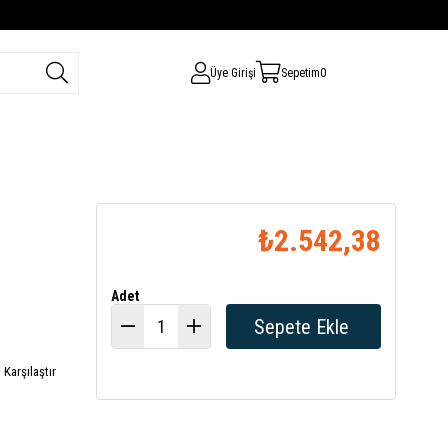
Üye Girişi
Sepetim
0
₺2.542,38
Adet
Karşılaştır