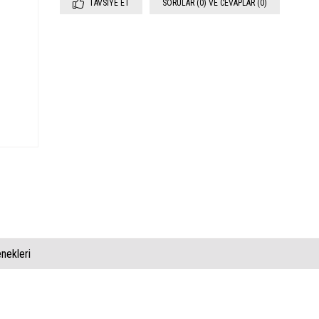
TAVSIYE ET
SORULAR (0) VE CEVAPLAR (0)
ekleri