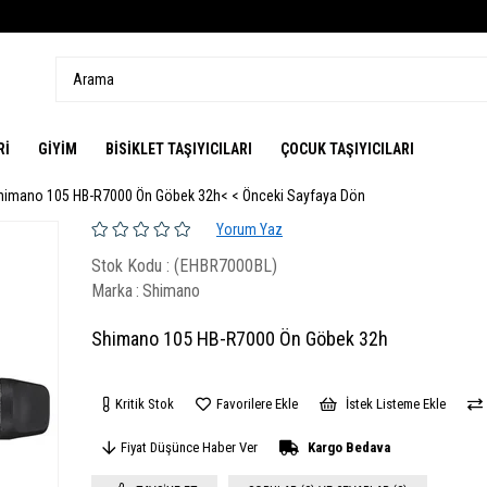
Rİ
GİYİM
BİSİKLET TAŞIYICILARI
ÇOCUK TAŞIYICILARI
himano 105 HB-R7000 Ön Göbek 32h
< < Önceki Sayfaya Dön
Yorum Yaz
Stok Kodu
(EHBR7000BL)
Marka
:
Shimano
Shimano 105 HB-R7000 Ön Göbek 32h
Kritik Stok
Favorilere Ekle
İstek Listeme Ekle
Fiyat Düşünce Haber Ver
Kargo Bedava