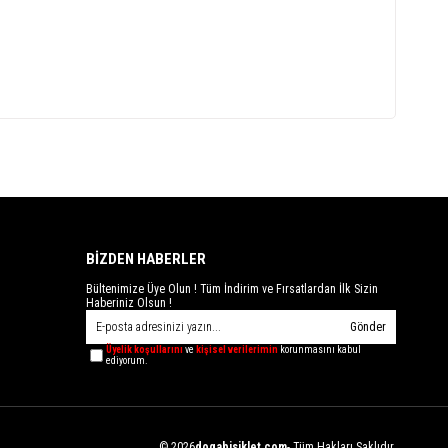
BİZDEN HABERLER
Bültenimize Üye Olun ! Tüm İndirim ve Fırsatlardan İlk Sizin
Haberiniz Olsun !
Gönder
Üyelik koşullarını
ve
kişisel verilerimin
korunmasını kabul
ediyorum.
© 2026
dogabisiklet.com
- Tüm Hakları Saklıdır.