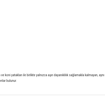
e koni yatakları ile birlikte yalnızca aşırı dayanıklılık sağlamakla kalmayan, a
nlar bulunur.